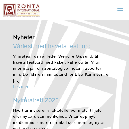
Zonta Ålesund
Nyheter
Vårfest med havets festbord
Vi møtes hos vår leder Wenche Gjøsund, til
havets festbord med kaker, kaffe og te. Vi gir
informasjon om zontabegivenheter, rapporter
mm. Det blir en minnestund for Elsa-Karin som er
[…]
Les mer
Nyttårstreff 2026
Hvert år inviterer vi ektefelle, venn etc. til jule-
eller nyttårs sammenkomst. Vi tar opp nye
medlemmer under en enkel seremoni, og nyter
god mat og drikke.